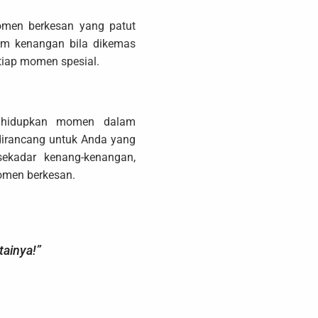
men berkesan yang patut
lam kenangan bila dikemas
tiap momen spesial.
ghidupkan momen dalam
 dirancang untuk Anda yang
sekadar kenang-kenangan,
omen berkesan.
ainya!”