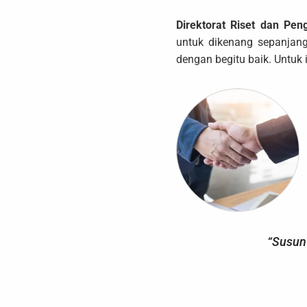
Direktorat Riset dan Pe
untuk dikenang sepanjang
dengan begitu baik. Untuk
“Susun