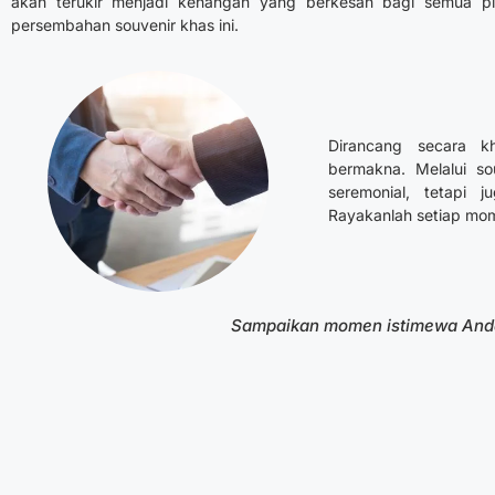
akan terukir menjadi kenangan yang berkesan bagi semua pi
persembahan souvenir khas ini.
Dirancang secara 
bermakna. Melalui sou
seremonial, tetapi 
Rayakanlah setiap mo
Sampaikan momen istimewa Anda