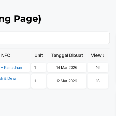
ng Page)
 NFC
Unit
Tanggal Dibuat
View
↕
H – Ramadhan
1
14 Mar 2026
16
zh & Dewi
1
12 Mar 2026
18